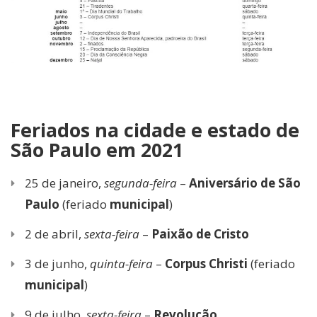
Feriados na cidade e estado de
São Paulo em 2021
25 de janeiro,
segunda-feira
–
Aniversário de São
Paulo
(feriado
municipal
)
2 de abril,
sexta-feira
–
Paixão de Cristo
3 de junho,
quinta-feira
–
Corpus Christi
(feriado
municipal
)
9 de julho,
sexta-feira
–
Revolução