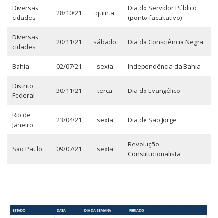
Diversas
Dia do Servidor Público
28/10/21
quinta
cidades
(ponto facultativo)
Diversas
20/11/21
sábado
Dia da Consciência Negra
cidades
Bahia
02/07/21
sexta
Independência da Bahia
Distrito
30/11/21
terça
Dia do Evangélico
Federal
Rio de
23/04/21
sexta
Dia de São Jorge
Janeiro
Revolução
São Paulo
09/07/21
sexta
Constitucionalista